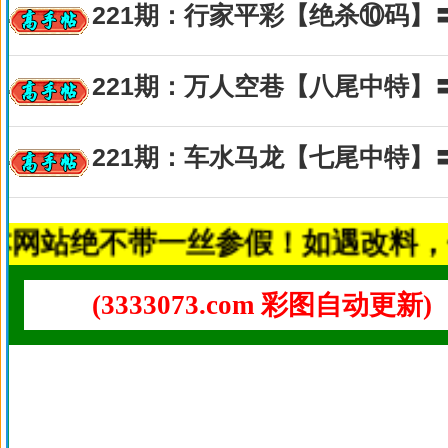
221期：行家平彩【绝杀⑩码】
221期：万人空巷【八尾中特】
221期：车水马龙【七尾中特】
站绝不带一丝参假！如遇改料，假料，
(3333073.com 彩图自动更新)