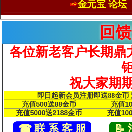
金元宝
论坛
回馈
各位新老客户长期鼎
祝大家期
即日起新会员注册即送88金币
充值500送88金币
充值10
充值5000送2188金币
充值100