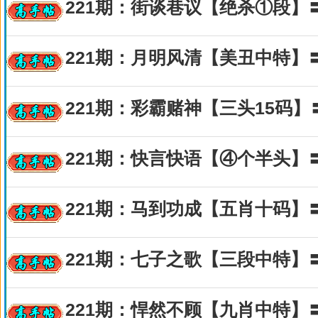
221期：街谈巷议【绝杀①段】
221期：月明风清【美丑中特】
221期：彩霸赌神【三头15码】
221期：快言快语【④个半头】
221期：马到功成【五肖十码】
221期：七子之歌【三段中特】
221期：悍然不顾【九肖中特】