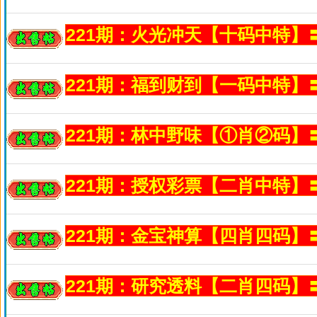
221期：火光冲天【十码中特】
221期：福到财到【一码中特】
221期：林中野味【①肖②码】
221期：授权彩票【二肖中特】
221期：金宝神算【四肖四码】
221期：研究透料【二肖四码】