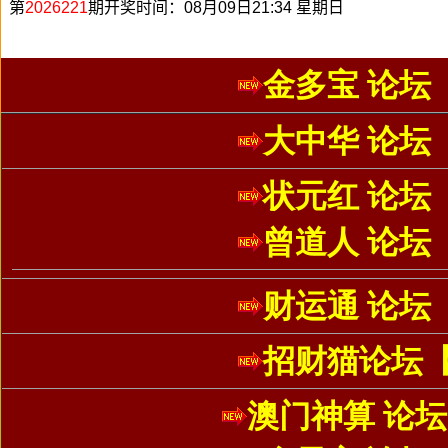
金多宝
论坛
大中华
论坛
状元红
论坛
曾道人
论坛
财运通
论坛
招财猫
论坛【
澳门神算
论坛