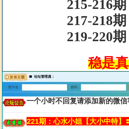
215
-216
217
-218
219
-220
稳是真
☎ 论坛管理員：
y
用户名：
y
密码：
一个小时不回复请添加新的微信客服： 
221期：心水小姐【大小中特】