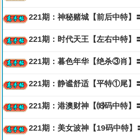
221期：神秘赌城【前后中特】
221期：时代天王【左右中特】
221期：暮色年华【绝杀③肖】
221期：静谧舒适【平特①尾】
221期：港澳财神【⒅码中特】
221期：美女波神【19码中特】