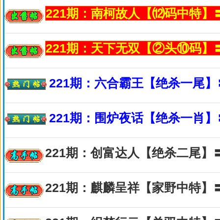
221期：南柯故人【⑿码中特】
221期：天下无双【②头⑩码】
221期：六合霸王【绝杀一尾】
221期：围炉夜话【绝杀一肖】
221期：创富达人【绝杀二尾】
221期：麒麟呈祥【家野中特】