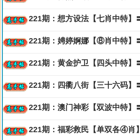
221期：想方设法【七肖中特】
221期：娉婷婀娜【⑧肖中特】
221期：黄金护卫【四头中特】
221期：四衢八街【三十六码】
221期：澳门神彩【双波中特】
221期：福彩救民【单双各④肖