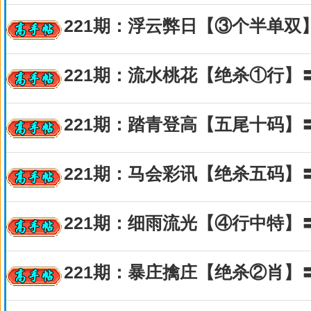
221期：浮云弊日【③个半单双
221期：流水桃花【绝杀①行】
221期：踏青登高【五尾十码】
221期：马会彩讯【绝杀五码】
221期：细雨流光【④行中特】
221期：暴庄擒庄【绝杀②肖】