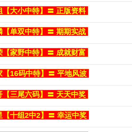
小姐【大小中特】〓 正版资料
石麟【单双中特】〓 期期实战
尊荣【家野中特】〓 成就财富
家【16码中特】〓 平地风波
威哥【三尾六码】〓 天天中奖
星【十组2中2】〓 幸运中奖