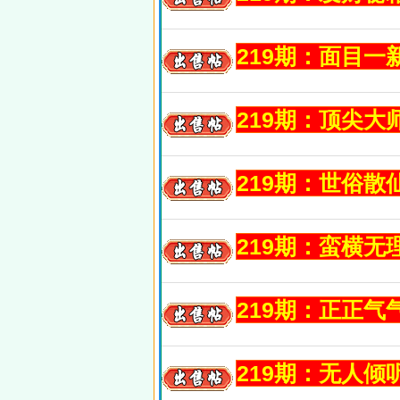
219期：面目
219期：顶尖
219期：世俗散
219期：蛮横
219期：正正
219期：无人