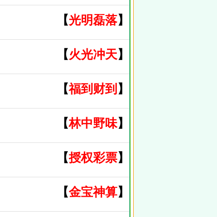
【
光明磊落
】
【
火光冲天
】
【
福到财到
】
【
林中野味
】
【
授权彩票
】
【
金宝神算
】