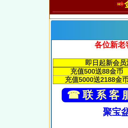
各位新老
即日起新会员
充值500送88金币
充值5000送2188金
聚宝