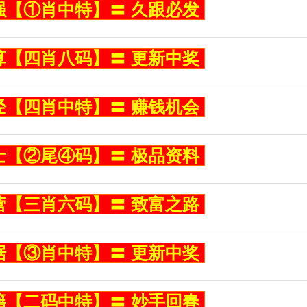
图强【①肖中特】〓 久跟必发
神算【四肖八码】〓 更新中奖
圣经【四肖中特】〓 赚钱机会
居士【②尾④码】〓 极品资料
为营【三肖六码】〓 致富之路
数据【③肖中特】〓 更新中奖
秘籍【二码中特】〓 妙手回春