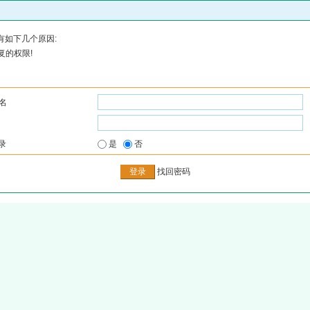
有如下几个原因:
复的权限!
名
录
是
否
找回密码