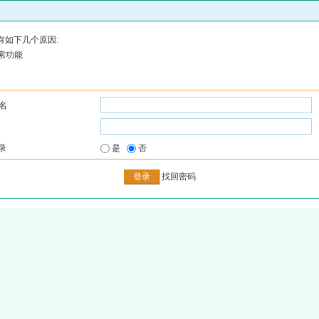
有如下几个原因:
索功能
名
录
是
否
找回密码